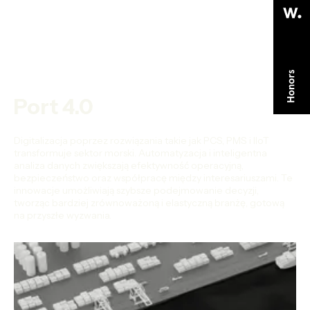
Port 4.0
Digitalizacja poprzez rozwiązania takie jak PCS, PMS i IIoT
transformuje sektor morski. Automatyzacja i inteligentna
analiza danych zwiększają efektywność operacyjną,
bezpieczeństwo oraz współpracę między interesariuszami. Te
innowacje umożliwiają szybsze podejmowanie decyzji,
tworząc bardziej zrównoważoną i elastyczną branżę, gotową
na przyszłe wyzwania.