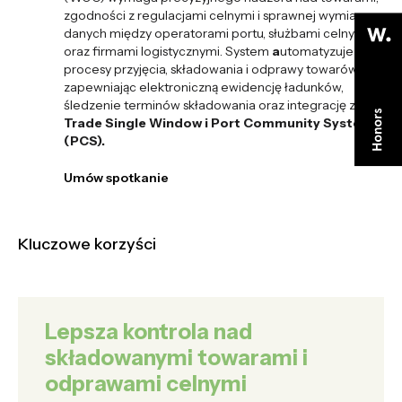
zgodności z regulacjami celnymi i sprawnej wymiany
danych między operatorami portu, służbami celnymi
oraz firmami logistycznymi. System
a
utomatyzuje
procesy przyjęcia, składowania i odprawy towarów
,
zapewniając elektroniczną ewidencję ładunków,
śledzenie terminów składowania oraz integrację z
Trade Single Window i Port Community System
(PCS).
Umów spotkanie
Umów spotkanie
Kluczowe korzyści
Lepsza kontrola nad
składowanymi towarami i
odprawami celnymi