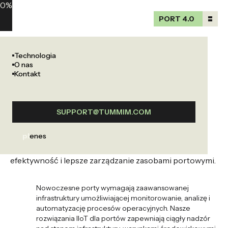
0
%
PORT 4.0
PORT 4.0
Infrastruktura
poprzedni
następny
Technologia
IIOT
poprzedni
następny
O nas
Infrastrutkura IIOT
Kontakt
IIOT dla Portów
Tworzymy kompleksową infrastrukturę Industrial IoT
SUPPORT@TUMMIM.COM
(IIoT) dla portów, umożliwiającą monitorowanie
infrastruktury, optymalizację operacji i integrację
pl
en
es
podwykonawców, co przekłada się na większą
efektywność i lepsze zarządzanie zasobami portowymi.
Nowoczesne porty wymagają zaawansowanej
infrastruktury umożliwiającej monitorowanie, analizę i
automatyzację procesów operacyjnych. Nasze
rozwiązania IIoT dla portów zapewniają ciągły nadzór